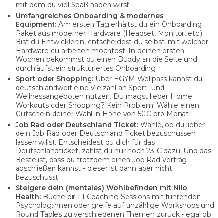
mit dem du viel Spaß haben wirst
Umfangreiches Onboarding & modernes
Equipment:
Am ersten Tag erhältst du ein Onboarding
Paket aus moderner Hardware (Headset, Monitor, etc.).
Bist du Entwickler:in, entscheidest du selbst, mit welcher
Hardware du arbeiten möchtest. In deinen ersten
Wochen bekommst du einen Buddy an die Seite und
durchläufst ein strukturiertes Onboarding
Sport oder Shopping:
Über EGYM Wellpass kannst du
deutschlandweit eine Vielzahl an Sport- und
Wellnessangeboten nutzen. Du magst lieber Home
Workouts oder Shopping? Kein Problem! Wähle einen
Gutschein deiner Wahl in Höhe von 50€ pro Monat
Job Rad oder Deutschland Ticket:
Wähle, ob du lieber
dein Job Rad oder Deutschland Ticket bezuschussen
lassen willst. Entscheidest du dich für das
Deutschlandticket, zahlst du nur noch 23 € dazu. Und das
Beste ist, dass du trotzdem einen Job Rad Vertrag
abschließen kannst - dieser ist dann aber nicht
bezuschusst
Steigere dein (mentales) Wohlbefinden mit Nilo
Health:
Buche dir 1:1 Coaching Sessions mit führenden
Psycholog:innen oder greife auf unzählige Workshops und
Round Tables zu verschiedenen Themen zurück - egal ob