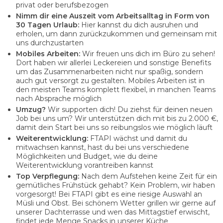
privat oder berufsbezogen
Nimm dir eine Auszeit vom Arbeitsalltag in Form von
30 Tagen Urlaub:
Hier kannst du dich ausruhen und
erholen, um dann zurückzukommen und gemeinsam mit
uns durchzustarten
Mobiles Arbeiten:
Wir freuen uns dich im Büro zu sehen!
Dort haben wir allerlei Leckereien und sonstige Benefits
um das Zusammenarbeiten nicht nur spaßig, sondern
auch gut versorgt zu gestalten. Mobiles Arbeiten ist in
den meisten Teams komplett flexibel, in manchen Teams
nach Absprache möglich
Umzug?
Wir supporten dich! Du ziehst für deinen neuen
Job bei uns um? Wir unterstützen dich mit bis zu 2.000 €,
damit dein Start bei uns so reibungslos wie möglich läuft
Weiterentwicklung:
FTAPI wächst und damit du
mitwachsen kannst, hast du bei uns verschiedene
Möglichkeiten und Budget, wie du deine
Weiterentwicklung vorantreiben kannst
Top Verpflegung:
Nach dem Aufstehen keine Zeit für ein
gemütliches Frühstück gehabt? Kein Problem, wir haben
vorgesorgt! Bei FTAPI gibt es eine riesige Auswahl an
Müsli und Obst. Bei schönem Wetter grillen wir gerne auf
unserer Dachterrasse und wen das Mittagstief erwischt,
findet jede Menge Snacks in unserer Küche