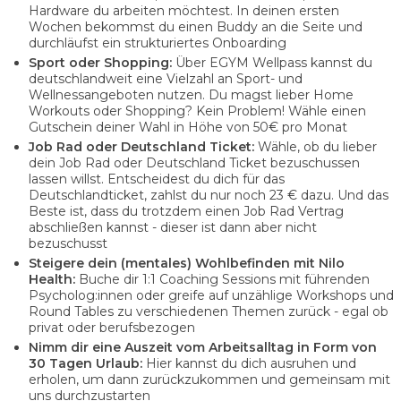
Hardware du arbeiten möchtest. In deinen ersten
Wochen bekommst du einen Buddy an die Seite und
durchläufst ein strukturiertes Onboarding
Sport oder Shopping:
Über EGYM Wellpass kannst du
deutschlandweit eine Vielzahl an Sport- und
Wellnessangeboten nutzen. Du magst lieber Home
Workouts oder Shopping? Kein Problem! Wähle einen
Gutschein deiner Wahl in Höhe von 50€ pro Monat
Job Rad oder Deutschland Ticket:
Wähle, ob du lieber
dein Job Rad oder Deutschland Ticket bezuschussen
lassen willst. Entscheidest du dich für das
Deutschlandticket, zahlst du nur noch 23 € dazu. Und das
Beste ist, dass du trotzdem einen Job Rad Vertrag
abschließen kannst - dieser ist dann aber nicht
bezuschusst
Steigere dein (mentales) Wohlbefinden mit Nilo
Health:
Buche dir 1:1 Coaching Sessions mit führenden
Psycholog:innen oder greife auf unzählige Workshops und
Round Tables zu verschiedenen Themen zurück - egal ob
privat oder berufsbezogen
Nimm dir eine Auszeit vom Arbeitsalltag in Form von
30 Tagen Urlaub:
Hier kannst du dich ausruhen und
erholen, um dann zurückzukommen und gemeinsam mit
uns durchzustarten