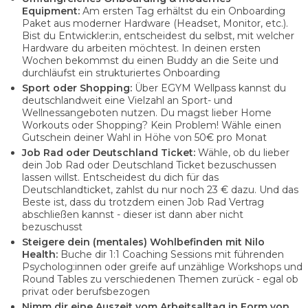
Equipment:
Am ersten Tag erhältst du ein Onboarding
Paket aus moderner Hardware (Headset, Monitor, etc.).
Bist du Entwickler:in, entscheidest du selbst, mit welcher
Hardware du arbeiten möchtest. In deinen ersten
Wochen bekommst du einen Buddy an die Seite und
durchläufst ein strukturiertes Onboarding
Sport oder Shopping:
Über EGYM Wellpass kannst du
deutschlandweit eine Vielzahl an Sport- und
Wellnessangeboten nutzen. Du magst lieber Home
Workouts oder Shopping? Kein Problem! Wähle einen
Gutschein deiner Wahl in Höhe von 50€ pro Monat
Job Rad oder Deutschland Ticket:
Wähle, ob du lieber
dein Job Rad oder Deutschland Ticket bezuschussen
lassen willst. Entscheidest du dich für das
Deutschlandticket, zahlst du nur noch 23 € dazu. Und das
Beste ist, dass du trotzdem einen Job Rad Vertrag
abschließen kannst - dieser ist dann aber nicht
bezuschusst
Steigere dein (mentales) Wohlbefinden mit Nilo
Health:
Buche dir 1:1 Coaching Sessions mit führenden
Psycholog:innen oder greife auf unzählige Workshops und
Round Tables zu verschiedenen Themen zurück - egal ob
privat oder berufsbezogen
Nimm dir eine Auszeit vom Arbeitsalltag in Form von