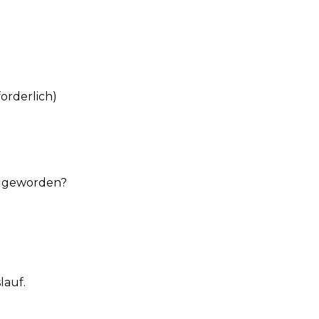
forderlich)
am geworden?
lauf.